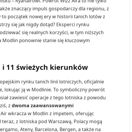
u – Ryanairowi. Powrót Wizz Aira to nie tylko
 także znaczący impuls gospodarczy dla regionu, z
to początek nowej ery w historii tanich lotów z
trzy się jak nigdy dotąd? Eksperci rynku
dziewać się realnych korzyści, w tym niższych
 a Modlin ponownie stanie się kluczowym
 i 11 świeżych kierunków
pejskim rynku tanich linii lotniczych, oficjalnie
ce, lokując ją w Modlinie. To symboliczny powrót
iał zawiesić operacje z tego lotniska z powodu
iś, z
dwoma zaawansowanymi
z Air wkracza w Modlin z impetem, oferując
d teraz, z lotniska pod Warszawą, Polacy mogą
Bergamo, Ateny, Barcelona, Bergen, a także na