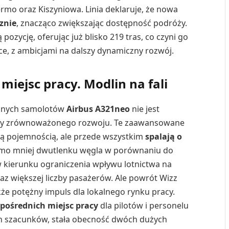
alermo oraz Kiszyniowa. Linia deklaruje, że nowa
cznie
, znacząco zwiększając dostępność podróży.
 pozycję, oferując już blisko 219 tras, co czyni go
e, z ambicjami na dalszy dynamiczny rozwój.
 miejsc pracy. Modlin na fali
esnych samolotów
Airbus A321neo
nie jest
endy zrównoważonego rozwoju. Te zaawansowane
szą pojemnością, ale przede wszystkim
spalają o
samo mniej dwutlenku węgla w porównaniu do
w kierunku ograniczenia wpływu lotnictwa na
raz większej liczby pasażerów. Ale powrót Wizz
akże potężny impuls dla lokalnego rynku pracy.
zpośrednich miejsc pracy
dla pilotów i personelu
h szacunków, stała obecność dwóch dużych