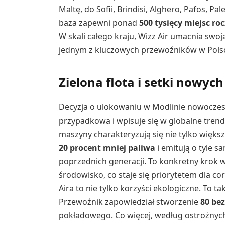
Maltę, do Sofii, Brindisi, Alghero, Pafos, P
baza zapewni ponad
500 tysięcy miejsc ro
W skali całego kraju, Wizz Air umacnia swoją
jednym z kluczowych przewoźników w Polsc
Zielona flota i setki nowych
Decyzja o ulokowaniu w Modlinie nowocz
przypadkowa i wpisuje się w globalne tr
maszyny charakteryzują się nie tylko więk
20 procent mniej paliwa
i emitują o tyle 
poprzednich generacji. To konkretny krok 
środowisko, co staje się priorytetem dla co
Aira to nie tylko korzyści ekologiczne. To t
Przewoźnik zapowiedział stworzenie
80 be
pokładowego. Co więcej, według ostrożnyc