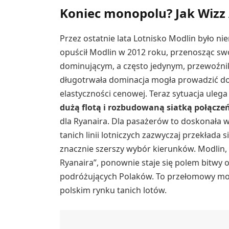
Koniec monopolu? Jak Wizz 
Przez ostatnie lata Lotnisko Modlin było ni
opuścił Modlin w 2012 roku, przenosząc swo
dominującym, a często jedynym, przewoźnik
długotrwała dominacja mogła prowadzić do 
elastyczności cenowej. Teraz sytuacja ulega
dużą flotą i rozbudowaną siatką połącze
dla Ryanaira. Dla pasażerów to doskonała
tanich linii lotniczych zazwyczaj przekłada s
znacznie szerszy wybór kierunków. Modlin, k
Ryanaira”, ponownie staje się polem bitwy o
podróżujących Polaków. To przełomowy m
polskim rynku tanich lotów.