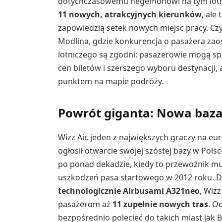
dotychczasowemu hegemonowi na tym lotnisk
11 nowych, atrakcyjnych kierunków
, ale
zapowiedzią setek nowych miejsc pracy. Czy 
Modlina, gdzie konkurencja o pasażera zaos
lotniczego są zgodni: pasażerowie mogą spo
cen biletów i szerszego wyboru destynacji,
punktem na mapie podróży.
Powrót giganta: Nowa baza
Wizz Air, jeden z największych graczy na euro
ogłosił otwarcie swojej szóstej bazy w Pols
po ponad dekadzie, kiedy to przewoźnik mus
uszkodzeń pasa startowego w 2012 roku. Dz
technologicznie Airbusami A321neo
, Wiz
pasażerom aż
11 zupełnie nowych tras
. O
bezpośrednio polecieć do takich miast jak 