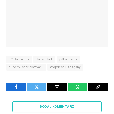
FC Barcelona
Hansi Flick
piłka nożna
superpuchar hiszpanii
Wojciech Szczęsny
Facebook
Twitter
Email
WhatsApp
Copy
Link
DODAJ KOMENTARZ