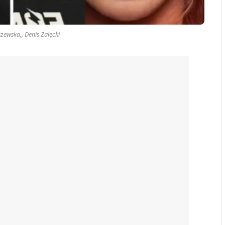
zewska,, Denis Załęcki