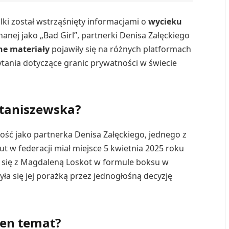
lki został wstrząśnięty informacjami o
wycieku
anej jako „Bad Girl”, partnerki Denisa Załęckiego
ne materiały
pojawiły się na różnych platformach
pytania dotyczące granic prywatności w świecie
Staniszewska?
ść jako partnerka Denisa Załęckiego, jednego z
 w federacji miał miejsce 5 kwietnia 2025 roku
 się z Magdaleną Loskot w formule boksu w
ła się jej porażką przez jednogłośną decyzję
ten temat?