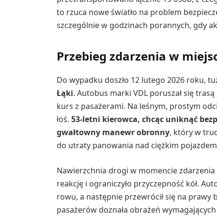
to rzuca nowe światło na problem bezpiecz
szczególnie w godzinach porannych, gdy akt
Przebieg zdarzenia w miejs
Do wypadku doszło 12 lutego 2026 roku, tu
Łąki
. Autobus marki VDL poruszał się trasą
kurs z pasażerami. Na leśnym, prostym odc
łoś.
53-letni kierowca, chcąc uniknąć bez
gwałtowny manewr obronny
, który w t
do utraty panowania nad ciężkim pojazdem
Nawierzchnia drogi w momencie zdarzenia by
reakcję i ograniczyło przyczepność kół. Au
rowu, a następnie przewrócił się na prawy b
pasażerów doznała obrażeń wymagających i