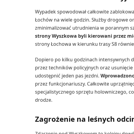
Wypadek spowodował całkowite zablokowan
Łochów na wiele godzin. Służby drogowe ora
zminimalizować utrudnienia w porannym s
strony Wyszkowa byli kierowani przez m
strony Łochowa w kierunku trasy S8 równie
Dopiero po kilku godzinach intensywnych d
przez techników policyjnych oraz usunięcie
udostępnić jeden pas jezdni.
Wprowadzono
przez funkcjonariuszy. Całkowite uprzątni
specjalistycznego sprzętu holowniczego, c
drodze.
Zagrożenie na leśnych odci
Zdarzenie pod Wyszkowem to kolejny dowód