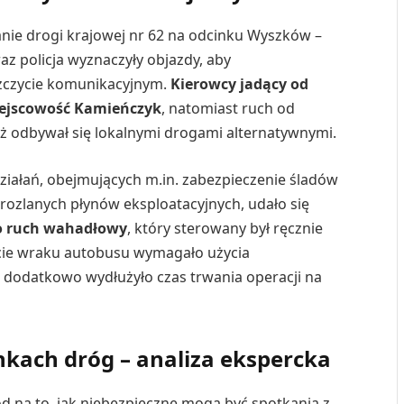
ie drogi krajowej nr 62 na odcinku Wyszków –
z policja wyznaczyły objazdy, aby
zczycie komunikacyjnym.
Kierowcy jadący od
iejscowość Kamieńczyk
, natomiast ruch od
ż odbywał się lokalnymi drogami alternatywnymi.
ziałań, obejmujących m.in. zabezpieczenie śladów
 rozlanych płynów eksploatacyjnych, udało się
 ruch wahadłowy
, który sterowany był ręcznie
ęcie wraku autobusu wymagało użycia
o dodatkowo wydłużyło czas trwania operacji na
nkach dróg – analiza ekspercka
 na to, jak niebezpieczne mogą być spotkania z