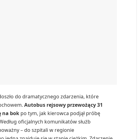
doszło do dramatycznego zdarzenia, które
Łochowem.
Autobus rejsowy przewożący 31
ę na bok
po tym, jak kierowca podjął próbę
. Według oficjalnych komunikatów służb
oważny – do szpitali w regionie
o jedna znajduje się w stanie ciężkim. Zdarzenie