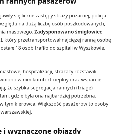
tan rannych pasażerów
iły się liczne zastępy straży pożarnej, policja
względu na dużą liczbę osób poszkodowanych,
enia masowego.
Zadysponowano śmigłowiec
)
, który przetransportował najciężej ranną osobę
ostałe 18 osób trafiło do szpitali w Wyszkowie,
astowej hospitalizacji, strażacy rozstawili
ewniono w nim komfort cieplny oraz wsparcie
ą, że szybka segregacja rannych (triage)
am, gdzie była ona najbardziej potrzebna.
 w tym kierowca. Większość pasażerów to osoby
 warszawskiej.
 i wyznaczone objazdy