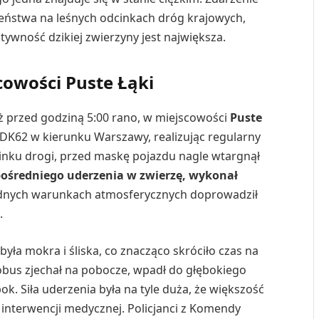
eństwa na leśnych odcinkach dróg krajowych,
ywność dzikiej zwierzyny jest największa.
cowości Puste Łąki
ż przed godziną 5:00 rano, w miejscowości
Puste
 DK62 w kierunku Warszawy, realizując regularny
inku drogi, przed maskę pojazdu nagle wtargnął
pośredniego uderzenia w zwierzę, wykonał
rudnych warunkach atmosferycznych doprowadził
.
ła mokra i śliska, co znacząco skróciło czas na
tobus zjechał na pobocze, wpadł do głębokiego
ok. Siła uderzenia była na tyle duża, że większość
nterwencji medycznej. Policjanci z Komendy