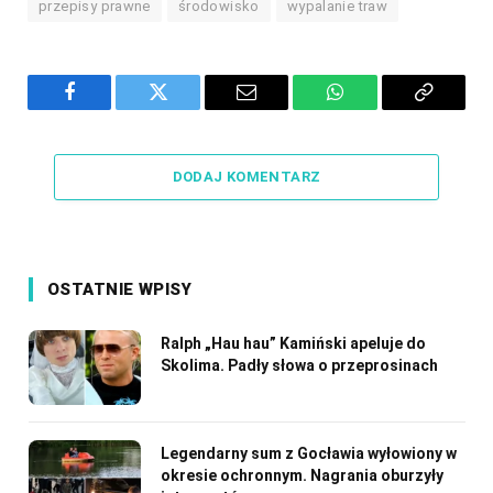
przepisy prawne
środowisko
wypalanie traw
Facebook
Twitter
Email
WhatsApp
Copy
Link
DODAJ KOMENTARZ
OSTATNIE WPISY
Ralph „Hau hau” Kamiński apeluje do
Skolima. Padły słowa o przeprosinach
Legendarny sum z Gocławia wyłowiony w
okresie ochronnym. Nagrania oburzyły