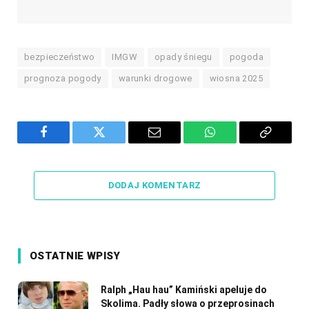
bezpieczeństwo
IMGW
opady śniegu
pogoda
prognoza pogody
warunki drogowe
wiosna 2025
Facebook
Twitter
Email
WhatsApp
Copy
Link
DODAJ KOMENTARZ
OSTATNIE WPISY
Ralph „Hau hau” Kamiński apeluje do
Skolima. Padły słowa o przeprosinach