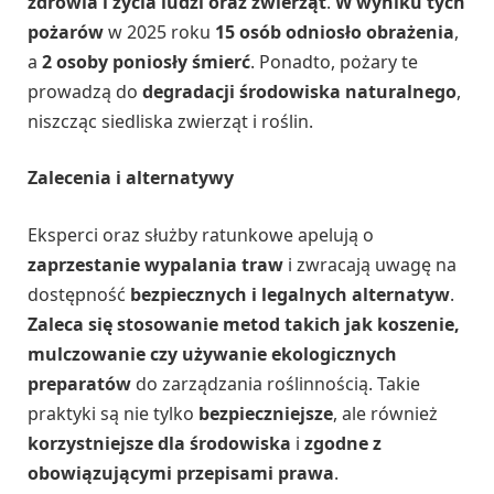
zdrowia i życia ludzi oraz zwierząt
.
W wyniku tych
pożarów
w 2025 roku
15 osób odniosło obrażenia
,
a
2 osoby poniosły śmierć
. Ponadto, pożary te
prowadzą do
degradacji środowiska naturalnego
,
niszcząc siedliska zwierząt i roślin.
Zalecenia i alternatywy
Eksperci oraz służby ratunkowe apelują o
zaprzestanie wypalania traw
i zwracają uwagę na
dostępność
bezpiecznych i legalnych alternatyw
.
Zaleca się stosowanie metod takich jak koszenie,
mulczowanie czy używanie ekologicznych
preparatów
do zarządzania roślinnością. Takie
praktyki są nie tylko
bezpieczniejsze
, ale również
korzystniejsze dla środowiska
i
zgodne z
obowiązującymi przepisami prawa
.