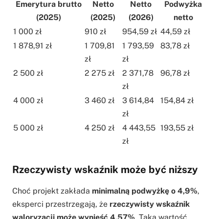
Emerytura brutto
Netto
Netto
Podwyżka
(2025)
(2025)
(2026)
netto
1 000 zł
910 zł
954,59 zł
44,59 zł
1 878,91 zł
1 709,81
1 793,59
83,78 zł
zł
zł
2 500 zł
2 275 zł
2 371,78
96,78 zł
zł
4 000 zł
3 460 zł
3 614,84
154,84 zł
zł
5 000 zł
4 250 zł
4 443,55
193,55 zł
zł
Rzeczywisty wskaźnik może być niższy
Choć projekt zakłada
minimalną podwyżkę o 4,9%
,
eksperci przestrzegają, że
rzeczywisty wskaźnik
waloryzacji może wynieść 4,57%
. Taką wartość