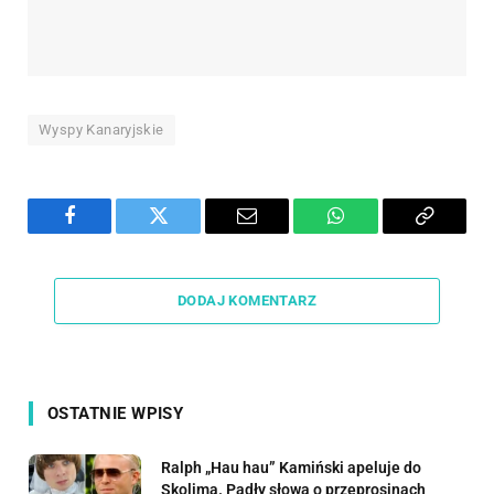
Wyspy Kanaryjskie
Facebook
Twitter
Email
WhatsApp
Copy
Link
DODAJ KOMENTARZ
OSTATNIE WPISY
Ralph „Hau hau” Kamiński apeluje do
Skolima. Padły słowa o przeprosinach