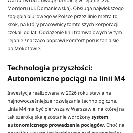
Warto zwrócić uwagę na stację w rejonie tzw.
Mordoru (ul. Domaniewska). Obsługa największego
zagłębia biurowego w Polsce przez linię metra to
krok, na który pracownicy tamtejszych korporacji
czekali od lat. Odciążenie linii tramwajowych w tym
rejonie znacząco poprawi komfort poruszania się
po Mokotowie.
Technologia przyszłości:
Autonomiczne pociągi na linii M4
Inwestycja realizowana w 2026 roku stawia na
najnowocześniejsze rozwiązania technologiczne.
Linia M4 ma być pierwszą w Warszawie, na której na
tak szeroką skalę zostanie wdrożony
system
autonomicznego prowadzenia pociągów
. Choć na
początku system ten będzie wspierał maszynistów,