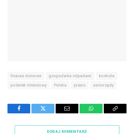
finanse domowe
gospodarka odpadami
kontrole
podatek śmieciowy
Polska
prawo
samorządy
Facebook
Twitter
Email
WhatsApp
Copy
Link
DODAJ KOMENTARZ