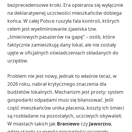
bezprecedensowe kroki. Era opierania się wyłącznie
na deklaratywnej uczciwości mieszkańców dobiega
końca. W całej Polsce ruszyła fala kontroli, których
celem jest wyeliminowanie zjawiska tzw.
„śmieciowych pasażerów na gapę” – osób, które
faktycznie zamieszkują dany lokal, ale nie zostały
ujęte w oficjalnych oświadczeniach składanych do
urzędów.
Problem nie jest nowy, jednak to właśnie teraz, w
2026 roku, nabrał krytycznego znaczenia dla
budżetów lokalnych. Mechanizm jest prosty: system
gospodarki odpadami musi się bilansować. Jeśli
część mieszkańców unika płacenia, koszty ich śmieci
są rozkładane na pozostałych, uczciwych obywateli.
W miastach takich jak
Braniewo
czy
Jaworzno
,
gdzie stawki za wywóz nieczystości osiągnęły