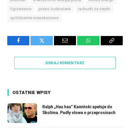
Ogrzewanie
prawo budowlane
rachunki za ciepło
spółdzielnie mieszkaniowe
Facebook
Twitter
Email
WhatsApp
Copy
Link
DODAJ KOMENTARZ
OSTATNIE WPISY
Ralph „Hau hau” Kamiński apeluje do
Skolima. Padły słowa o przeprosinach