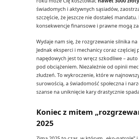
roku może Cię kosztować
nawet 3000 złot
świadomych i aktywnych sąsiadów, zaostrza 
szczęście, że jeszcze nie dostałeś mandatu. P
konsekwencje finansowe i prawne mogą za
Wydaje nam się, że rozgrzewanie silnika na
Jednak eksperci i mechanicy coraz częściej
napędowych jest to wręcz szkodliwe – auto n
pod obciążeniem. Niezależnie od opinii me
złudzeń. To wykroczenie, które w najnowsz
surowością, a świadomość społeczna i narz
szanse na uniknięcie kary drastycznie spada
Koniec z mitem „rozgrzewan
2025
Zima 2025 to czas, w którym „eko-patrole” i