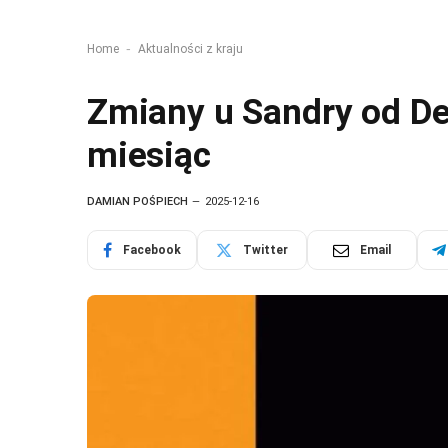
-
Home
Aktualności z kraju
Zmiany u Sandry od De
miesiąc
DAMIAN POŚPIECH
2025-12-16
Facebook
Twitter
Email