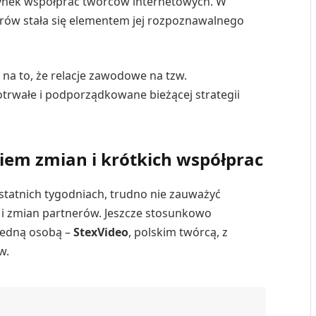
 rynek współprac twórców internetowych. W
rów stała się elementem jej rozpoznawalnego
na to, że relacje zawodowe na tzw.
trwałe i podporządkowane bieżącej strategii
iem zmian i krótkich współprac
statnich tygodniach, trudno nie zauważyć
 i zmian partnerów. Jeszcze stosunkowo
 jedną osobą –
StexVideo
, polskim twórcą, z
w.