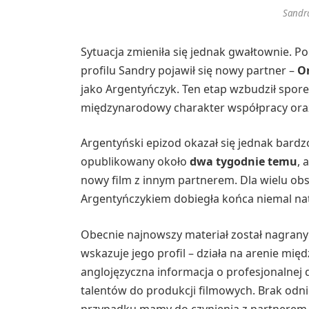
Sandr
Sytuacja zmieniła się jednak gwałtownie. Po
profilu Sandry pojawił się nowy partner –
O
jako Argentyńczyk. Ten etap wzbudził spor
międzynarodowy charakter współpracy oraz
Argentyński epizod okazał się jednak bardzo
opublikowany około
dwa tygodnie temu
, 
nowy film z innym partnerem. Dla wielu obs
Argentyńczykiem dobiegła końca niemal na
Obecnie najnowszy materiał został nagran
wskazuje jego profil – działa na arenie mię
anglojęzyczna informacja o profesjonalnej d
talentów do produkcji filmowych. Brak odni
przypadku mamy do czynienia z partnerem