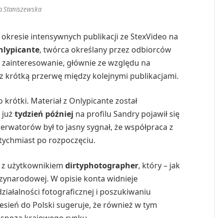
a Staniszewska
 okresie intensywnych publikacji ze StexVideo na
nlypicante
, twórca określany przez odbiorców
e zainteresowanie, głównie ze względu na
 krótką przerwę między kolejnymi publikacjami.
 krótki. Materiał z Onlypicante został
a już
tydzień później
na profilu Sandry pojawił się
erwatorów był to jasny sygnał, że współpraca z
tychmiast po rozpoczęciu.
y z użytkownikiem
dirtyphotographer
, który – jak
dzynarodowej. W opisie konta widnieje
ziałalności fotograficznej i poszukiwaniu
esień do Polski sugeruje, że również w tym
 spoza krajowego rynku.