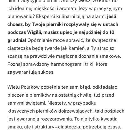
nimi tradycyjne pierniki. Ale czy wiesz, że klucz do
ich idealnej miękkości i aromatu leży w precyzyjnym
planowaniu? Eksperci kulinarni biją na alarm:
jeśli
chcesz, by Twoje pierniki rozpływały się w ustach
podczas Wigilii, musisz upiec je najpóźniej do 10
grudnia!
Opóźnienie może sprawić, że świąteczne
ciasteczka będą twarde jak kamień, a Ty stracisz
szansę na prawdziwie magiczne doznania smakowe.
Poznaj sprawdzony harmonogram i triki, które
zagwarantują sukces.
Wielu Polaków popełnia ten sam błąd, odkładając
pieczenie pierników na ostatnią chwilę, tuż przed
samymi świętami. Niestety, w przypadku
klasycznych pierników dojrzewających, taki pośpiech
jest gwarancją rozczarowania. To nie tylko kwestia
smaku, ale i struktury – ciasteczka potrzebują czasu,