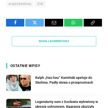
urząd skarbowy
ZUS
Facebook
Twitter
Email
WhatsApp
Copy
Link
DODAJ KOMENTARZ
OSTATNIE WPISY
Ralph „Hau hau” Kamiński apeluje do
Skolima. Padły słowa o przeprosinach
Legendarny sum z Gocławia wyłowiony w
okresie ochronnym. Nagrania oburzyły