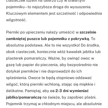
ciasteczek luzem na talerzu czy w otwartym
pojemniku – to najszybsza droga do wysuszenia.
Kluczowym elementem jest szczelność i odpowiednia
wilgotność.
Pierniki po upieczeniu należy umieścić w
szczelnie
zamkniętej puszce lub pojemniku z pokrywką
. To
absolutna podstawa. Ale to nie wszystko! Do środka,
obok ciasteczek, koniecznie włóż kawałek jabłka lub
plasterek pomarańczy. Ważne, by owinąć owoc w
gazę lub papier do pieczenia, aby bezpośrednio nie
dotykał pierników i nie doprowadził do ich
spleśnienia. Owoce te będą stopniowo oddawać
wilgoć, którą pierniki wchłoną, stając się miękkie i
delikatne. Pamiętaj, aby
co 2-3 dni wymieniać
jabłko/pomarańczę
na świeże, by zapobiec pleśni.
Pojemnik trzymaj w chłodnym miejscu, ale absolutnie