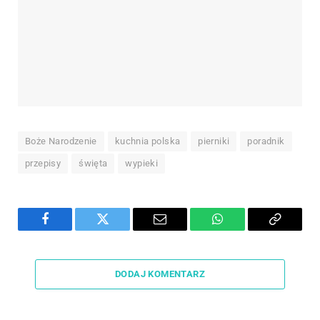
Boże Narodzenie
kuchnia polska
pierniki
poradnik
przepisy
święta
wypieki
Facebook
Twitter
Email
WhatsApp
Copy
Link
DODAJ KOMENTARZ