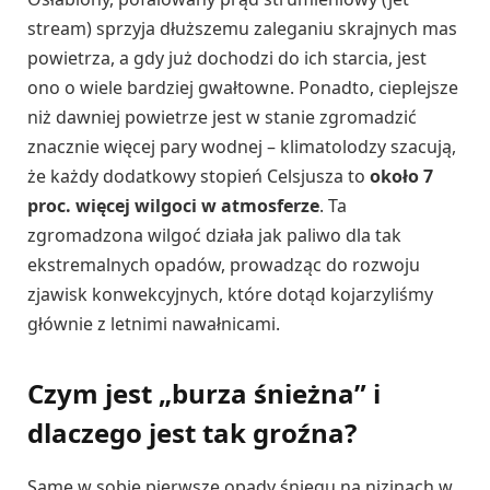
stream) sprzyja dłuższemu zaleganiu skrajnych mas
powietrza, a gdy już dochodzi do ich starcia, jest
ono o wiele bardziej gwałtowne. Ponadto, cieplejsze
niż dawniej powietrze jest w stanie zgromadzić
znacznie więcej pary wodnej – klimatolodzy szacują,
że każdy dodatkowy stopień Celsjusza to
około 7
proc. więcej wilgoci w atmosferze
. Ta
zgromadzona wilgoć działa jak paliwo dla tak
ekstremalnych opadów, prowadząc do rozwoju
zjawisk konwekcyjnych, które dotąd kojarzyliśmy
głównie z letnimi nawałnicami.
Czym jest „burza śnieżna” i
dlaczego jest tak groźna?
Same w sobie pierwsze opady śniegu na nizinach w