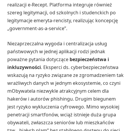
realizacji e-Recept. Platforma integruje również
szereg legitymacji, od szkolnych i studenckich po
legitymacje emeryta-rencisty, realizując koncepcję
„government-as-a-service”.
Niezaprzeczalna wygoda i centralizacja usług
państwowych w jednej aplikacji rodzi jednak
poważne pytania dotyczące
bezpieczeństwa i
inkluzywności
. Eksperci ds. cyberbezpieczeństwa
wskazują na ryzyko związane ze zgromadzeniem tak
wrażliwych danych w jednym ekosystemie, co czyni
mObywatela niezwykle atrakcyjnym celem dla
hakerów i autorów phishingu. Drugim biegunem
jest ryzyko wykluczenia cyfrowego. Mimo wysokiej
penetracji smartfonów, wciąż istnieje duża grupa
obywateli, zwłaszcza seniorów lub mieszkańców
tzw. „białych plam” bez stabilnego dostępu do sieci,