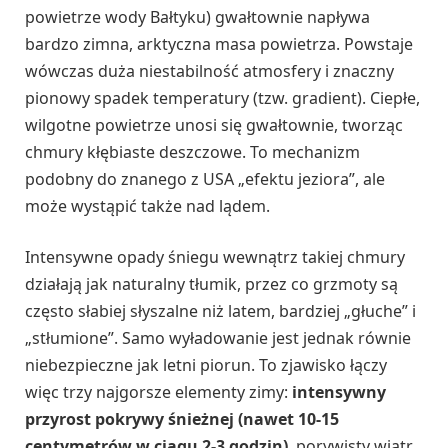
powietrze wody Bałtyku) gwałtownie napływa
bardzo zimna, arktyczna masa powietrza. Powstaje
wówczas duża niestabilność atmosfery i znaczny
pionowy spadek temperatury (tzw. gradient). Ciepłe,
wilgotne powietrze unosi się gwałtownie, tworząc
chmury kłębiaste deszczowe. To mechanizm
podobny do znanego z USA „efektu jeziora”, ale
może wystąpić także nad lądem.
Intensywne opady śniegu wewnątrz takiej chmury
działają jak naturalny tłumik, przez co grzmoty są
często słabiej słyszalne niż latem, bardziej „głuche” i
„stłumione”. Samo wyładowanie jest jednak równie
niebezpieczne jak letni piorun. To zjawisko łączy
więc trzy najgorsze elementy zimy:
intensywny
przyrost pokrywy śnieżnej (nawet 10-15
centymetrów w ciągu 2-3 godzin)
, porywisty wiatr