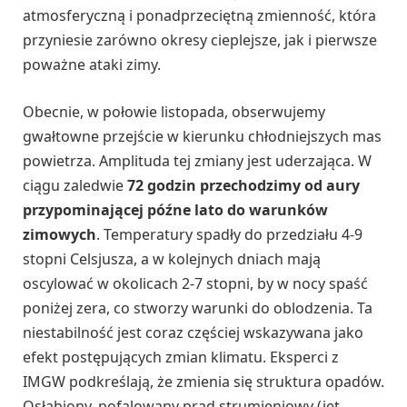
atmosferyczną i ponadprzeciętną zmienność, która
przyniesie zarówno okresy cieplejsze, jak i pierwsze
poważne ataki zimy.
Obecnie, w połowie listopada, obserwujemy
gwałtowne przejście w kierunku chłodniejszych mas
powietrza. Amplituda tej zmiany jest uderzająca. W
ciągu zaledwie
72 godzin przechodzimy od aury
przypominającej późne lato do warunków
zimowych
. Temperatury spadły do przedziału 4-9
stopni Celsjusza, a w kolejnych dniach mają
oscylować w okolicach 2-7 stopni, by w nocy spaść
poniżej zera, co stworzy warunki do oblodzenia. Ta
niestabilność jest coraz częściej wskazywana jako
efekt postępujących zmian klimatu. Eksperci z
IMGW podkreślają, że zmienia się struktura opadów.
Osłabiony, pofalowany prąd strumieniowy (jet