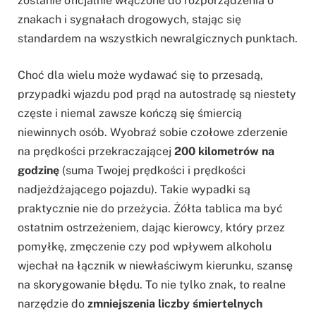
zostanie oficjalnie włączone do rozporządzenia o
znakach i sygnałach drogowych, stając się
standardem na wszystkich newralgicznych punktach.
Choć dla wielu może wydawać się to przesadą,
przypadki wjazdu pod prąd na autostradę są niestety
częste i niemal zawsze kończą się śmiercią
niewinnych osób. Wyobraź sobie czołowe zderzenie
na prędkości przekraczającej
200 kilometrów na
godzinę
(suma Twojej prędkości i prędkości
nadjeżdżającego pojazdu). Takie wypadki są
praktycznie nie do przeżycia. Żółta tablica ma być
ostatnim ostrzeżeniem, dając kierowcy, który przez
pomyłkę, zmęczenie czy pod wpływem alkoholu
wjechał na łącznik w niewłaściwym kierunku, szansę
na skorygowanie błędu. To nie tylko znak, to realne
narzędzie do
zmniejszenia liczby śmiertelnych