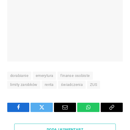
dorabianie
emerytura
finanse osobiste
limity zarobków
renta
świadczenia
ZUS
Facebook
Twitter
Email
WhatsApp
Copy
Link
DODAJ KOMENTARZ