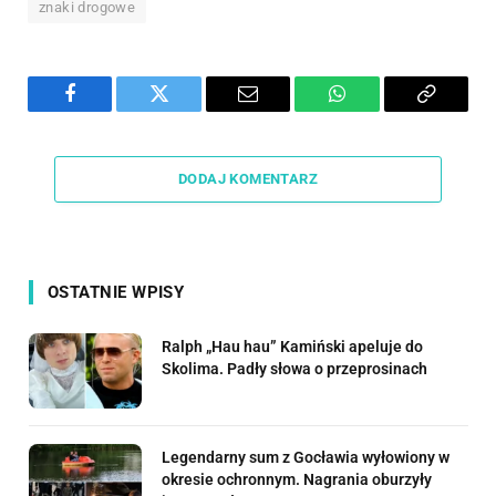
znaki drogowe
Facebook
Twitter
Email
WhatsApp
Copy
Link
DODAJ KOMENTARZ
OSTATNIE WPISY
Ralph „Hau hau” Kamiński apeluje do
Skolima. Padły słowa o przeprosinach
Legendarny sum z Gocławia wyłowiony w
okresie ochronnym. Nagrania oburzyły