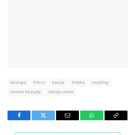
ekologia
Frisco
kaucja
Polska
recykling
system kaucyjny
zakupy online
Facebook
Twitter
Email
WhatsApp
Copy
Link