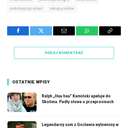
subskrypcja smart
zakupy online
Facebook
Twitter
Email
WhatsApp
Copy
Link
DODAJ KOMENTARZ
OSTATNIE WPISY
Ralph „Hau hau” Kamiński apeluje do
Skolima. Padły słowa o przeprosinach
Legendarny sum z Gocławia wyłowiony w