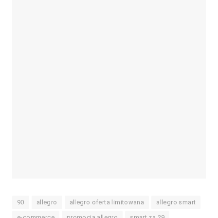
90
allegro
allegro oferta limitowana
allegro smart
e-commerce
promocja allegro
smart za 29