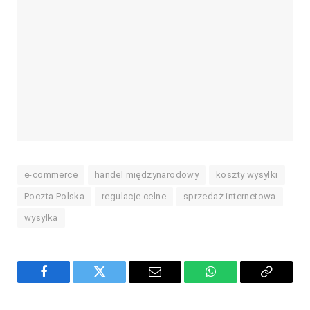
e-commerce
handel międzynarodowy
koszty wysyłki
Poczta Polska
regulacje celne
sprzedaż internetowa
wysyłka
Facebook
Twitter
Email
WhatsApp
Copy
Link