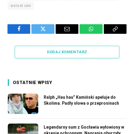
wzrost cen
Facebook
Twitter
Email
WhatsApp
Copy
Link
DODAJ KOMENTARZ
OSTATNIE WPISY
Ralph „Hau hau” Kamiński apeluje do
Skolima. Padły słowa o przeprosinach
Legendarny sum z Gocławia wyłowiony w
okresie ochronnym. Nagrania oburzyły