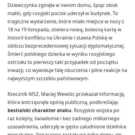
Dziewczynka zginęła w swoim domu, śpiąc obok
matki, gdy rosyjski pocisk uderzył w budynek. To
tragiczne wydarzenie, które miało miejsce w nocy z
18 na 19 listopada, otwiera nową, bolesną kartę w
historii konfliktu na Ukrainie i stawia Polskę w
obliczu bezprecedensowej sytuacji dyplomatycznej.
Śmierć polskiego dziecka w wyniku rosyjskiego
ostrzału to pierwszy taki przypadek od początku
inwazji, co wywołuje falę oburzenia i pilne reakcje na
najwyższym szczeblu państwowym.
Rzecznik MSZ, Maciej Wewiór, przekazał informację,
która wstrząsnęła opinią publiczną, podkreślając
bestialski charakter ataku
. Rosyjskie wojska po
raz kolejny, świadomie i bez żadnego militarnego
uzasadnienia, uderzyły w gęsto zaludnione dzielnice
mieszkalne. Zniszczone zostały nie tylko domy, ale