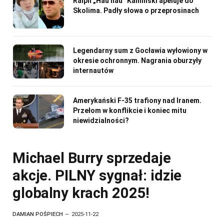
Ralph „Hau hau” Kamiński apeluje do
Skolima. Padły słowa o przeprosinach
Legendarny sum z Gocławia wyłowiony w
okresie ochronnym. Nagrania oburzyły
internautów
Amerykański F-35 trafiony nad Iranem.
Przełom w konflikcie i koniec mitu
niewidzialności?
Michael Burry sprzedaje
akcje. PILNY sygnał: idzie
globalny krach 2025!
DAMIAN POŚPIECH
2025-11-22