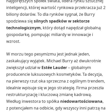
najgorętszych spółek świata, lidera rynku sztucznej
inteligencji, której wartość rynkowa przekracza już 2
biliony dolarów. To dla rynków sygnał, że Burry
spodziewa się
silnych spadków w sektorze
technologicznym
, który dotąd napędzał globalną
gospodarkę, pompując miliardy w innowacje i
wzrost.
W morzu tego pesymizmu jest jednak jeden,
zaskakujący wyjątek. Michael Burry aż dwukrotnie
zwiększył udział w
Estée Lauder
– globalnym
producencie luksusowych kosmetyków. Ta decyzja,
na pierwszy rzut oka sprzeczna z ogólnym trendem,
idealnie wpisuje się w jego strategię. Firma przeszła
restrukturyzację i kluczową zmianę kadrową.
Według inwestora to spółka
niedowartościowana
,
z potencjałem na odbicie, gdy wszyscy inni patrzą na