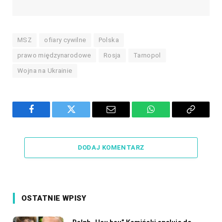
MSZ
ofiary cywilne
Polska
prawo międzynarodowe
Rosja
Tarnopol
Wojna na Ukrainie
Facebook
Twitter
Email
WhatsApp
Copy
Link
DODAJ KOMENTARZ
OSTATNIE WPISY