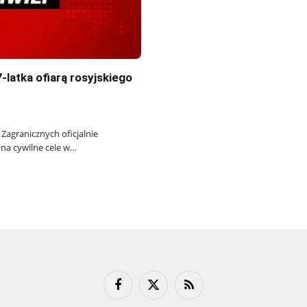
-latka ofiarą rosyjskiego
Zagranicznych oficjalnie
 na cywilne cele w…
Facebook
X
RSS
(Twitter)