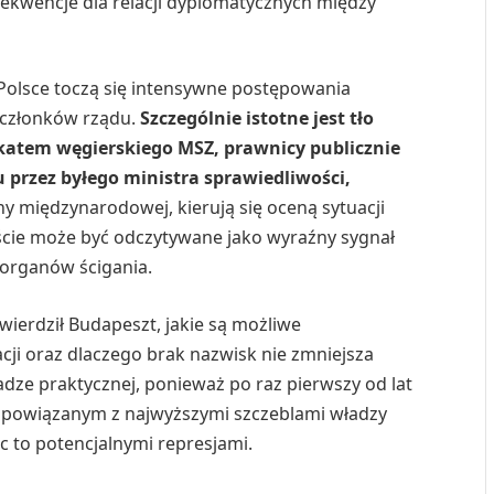
sekwencje dla relacji dyplomatycznych między
 Polsce toczą się intensywne postępowania
h członków rządu.
Szczególnie istotne jest tło
katem węgierskiego MSZ, prawnicy publicznie
przez byłego ministra sprawiedliwości,
y międzynarodowej, kierują się oceną sytuacji
cie może być odczytywane jako wyraźny sygnał
 organów ścigania.
twierdził Budapeszt, jakie są możliwe
acji oraz dlaczego brak nazwisk nie zmniejsza
wadze praktycznej, ponieważ po raz pierwszy od lat
om powiązanym z najwyższymi szczeblami władzy
 to potencjalnymi represjami.