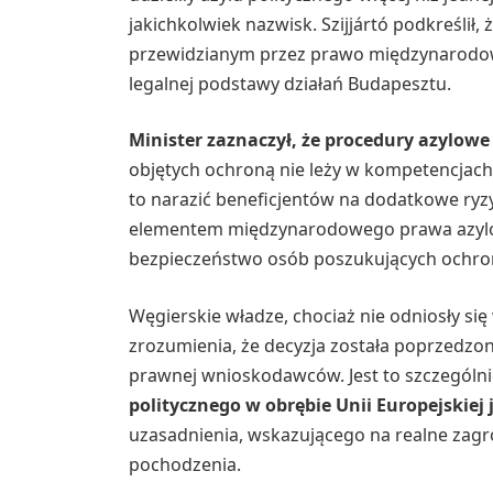
jakichkolwiek nazwisk. Szijjártó podkreślił, 
przewidzianym przez prawo międzynarodowe
legalnej podstawy działań Budapesztu.
Minister zaznaczył, że procedury azylowe
objętych ochroną nie leży w kompetencjach
to narazić beneficjentów na dodatkowe ry
elementem międzynarodowego prawa azylow
bezpieczeństwo osób poszukujących ochro
Węgierskie władze, chociaż nie odniosły się
zrozumienia, że decyzja została poprzedzon
prawnej wnioskodawców. Jest to szczególn
politycznego w obrębie Unii Europejskiej 
uzasadnienia, wskazującego na realne zagro
pochodzenia.