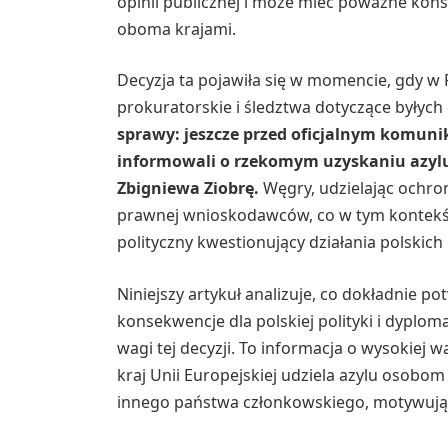
opinii publicznej i może mieć poważne kon
oboma krajami.
Decyzja ta pojawiła się w momencie, gdy w
prokuratorskie i śledztwa dotyczące byłyc
sprawy: jeszcze przed oficjalnym komuni
informowali o rzekomym uzyskaniu azylu 
Zbigniewa Ziobrę.
Węgry, udzielając ochron
prawnej wnioskodawców, co w tym kontekś
polityczny kwestionujący działania polskich
Niniejszy artykuł analizuje, co dokładnie po
konsekwencje dla polskiej polityki i dyplom
wagi tej decyzji. To informacja o wysokiej 
kraj Unii Europejskiej udziela azylu osob
innego państwa członkowskiego, motywując