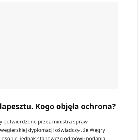
dapesztu. Kogo objęła ochrona?
ły potwierdzone przez ministra spraw
f węgierskiej dyplomacji oświadczył, że Węgry
nej osobie, jednak stanowczo odmówił podania