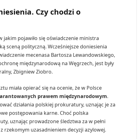
niesienia. Czy chodzi o
w jakim pojawiło się oświadczenie ministra
ską sceną polityczną. Wcześniejsze doniesienia
świadczenie mecenasa Bartosza Lewandowskiego,
 ochronę międzynarodową na Węgrzech, jest były
ralny, Zbigniew Ziobro.
u miała opierać się na ocenie, że w Polsce
 gwarantowanych prawem międzynarodowym
.
ać działania polskiej prokuratury, uznając je za
rdowe postępowania karne. Choć polska
uty, uznając prowadzone śledztwa za w pełni
i z rzekomym uzasadnieniem decyzji azylowej.