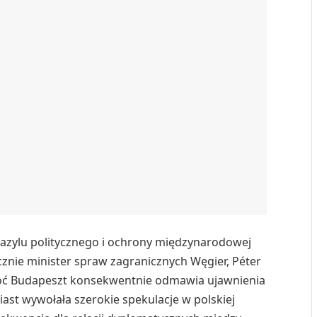
ły azylu politycznego i ochrony międzynarodowej
cznie minister spraw zagranicznych Węgier, Péter
Choć Budapeszt konsekwentnie odmawia ujawnienia
ast wywołała szerokie spekulacje w polskiej