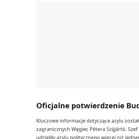
Oficjalne potwierdzenie Bu
Kluczowe informacje dotyczące azylu zosta
zagranicznych Węgier, Pétera Szijjártó. Sze
udzieliły azylu politycznego więcej niż jed